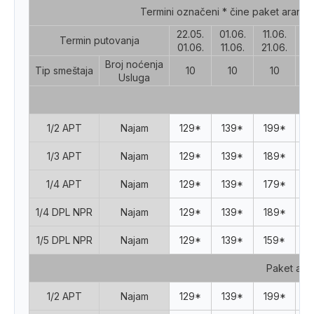
Termini označeni * čine paket aranž
22.05.
01.06.
11.06.
21
Termin putovanja
01.06.
11.06.
21.06.
01
Poruka
Broj noćenja
Tip smeštaja
10
10
10
Usluga
1/2 APT
Najam
129*
139*
199*
2
Pošalji upit
1/3 APT
Najam
129*
139*
189*
2
1/4 APT
Najam
129*
139*
179*
1
1/4 DPL NPR
Najam
129*
139*
189*
2
1/5 DPL NPR
Najam
129*
139*
159*
1
Paket ara
1/2 APT
Najam
129*
139*
199*
2