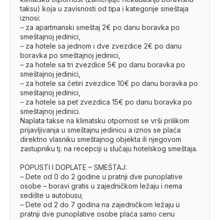
taksu) koja u zavisnosti od tipa i kategorije smeštaja
iznosi:
– za apartmanski smeštaj 2€ po danu boravka po
smeštajnoj jedinici,
– za hotele sa jednom i dve zvezdice 2€ po danu
boravka po smeštajnoj jedinici,
– za hotele sa tri zvezdice 5€ po danu boravka po
smeštajnoj jedinici,
– za hotele sa četiri zvezdice 10€ po danu boravka po
smeštajnoj jedinici,
– za hotele sa pet zvezdica 15€ po danu boravka po
smeštajnoj jedinici.
Naplata takse na klimatsku otpornost se vrši prilikom
prijavljivanja u smeštajnu jedinicu a iznos se plaća
direktno vlasniku smeštajnog objekta ili njegovom
zastupniku tj. na recepciji u slučaju hotelskog smeštaja.
POPUSTI I DOPLATE – SMEŠTAJ:
– Dete od 0 do 2 godine u pratnji dve punoplative
osobe – boravi gratis u zajedničkom ležaju i nema
sedište u autobusu;
– Dete od 2 do 7 godina na zajedničkom ležaju u
pratnji dve punoplative osobe plaća samo cenu