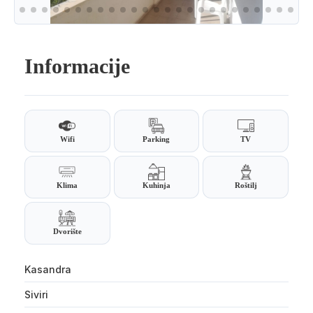
Informacije
Wifi
Parking
TV
Klima
Kuhinja
Roštilj
Dvorište
Kasandra
Siviri