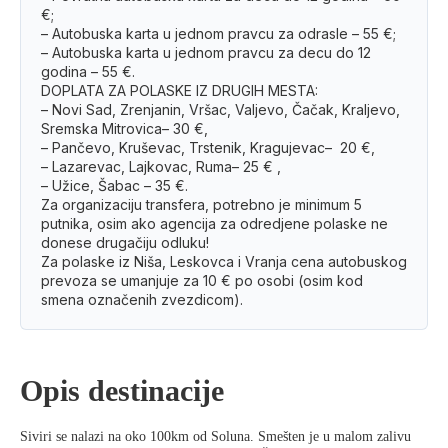
€;
– Autobuska karta u jednom pravcu za odrasle – 55 €;
– Autobuska karta u jednom pravcu za decu do 12
godina – 55 €.
DOPLATA ZA POLASKE IZ DRUGIH MESTA:
– Novi Sad, Zrenjanin, Vršac, Valjevo, Čačak, Kraljevo,
Sremska Mitrovica– 30 €,
– Pančevo, Kruševac, Trstenik, Kragujevac– 20 €,
– Lazarevac, Lajkovac, Ruma– 25 € ,
– Užice, Šabac – 35 €.
Za organizaciju transfera, potrebno je minimum 5
putnika, osim ako agencija za odredjene polaske ne
donese drugačiju odluku!
Za polaske iz Niša, Leskovca i Vranja cena autobuskog
prevoza se umanjuje za 10 € po osobi (osim kod
smena označenih zvezdicom).
Opis destinacije
Siviri se nalazi na oko 100km od Soluna. Smešten je u malom zalivu