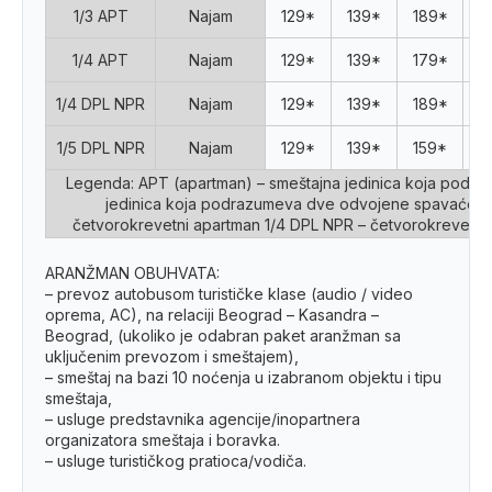
1/3 APT
Najam
129*
139*
189*
2
1/4 APT
Najam
129*
139*
179*
2
1/4 DPL NPR
Najam
129*
139*
189*
2
1/5 DPL NPR
Najam
129*
139*
159*
2
Legenda: APT (apartman) – smeštajna jedinica koja podr
jedinica koja podrazumeva dve odvojene spavaće sob
četvorokrevetni apartman 1/4 DPL NPR – četvorokrevetni d
ARANŽMAN OBUHVATA:
– prevoz autobusom turističke klase (audio / video
oprema, AC), na relaciji Beograd – Kasandra –
Beograd, (ukoliko je odabran paket aranžman sa
uključenim prevozom i smeštajem),
– smeštaj na bazi 10 noćenja u izabranom objektu i tipu
smeštaja,
– usluge predstavnika agencije/inopartnera
organizatora smeštaja i boravka.
– usluge turističkog pratioca/vodiča.