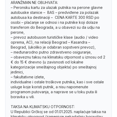
ARANŽMAN NE OBUHVATA:
– Peronsku kartu za ulazak putnika na perone glavne
autobuske stanice – BAS – predviđene za polazak
autobusa ka destinaciji – CENA KARTE 300 RSD po
osobi – plaćanje se odnosi i na putnike koji dolaze
transferom do Beograda, a u obavezi su da udju na
perone,
– prevoz autobusom turističke klase (audio / video
oprema, AC), na relaciji Beograd – Kasandra –
Beograd, (ukoliko je odabran sopstveni prevoz),
– međunarodno putno zdravstveno osiguranje,
– obaveznu taksu na klimatsku otpornost u iznosu od 2
€ do 15 € dnevno (u zavisnosti od lokalne
kategorizacije smeštajnog objekta) po smeštajnoj
jedinici,
– fakultativne izlete,
individualne i ostale troškove putnika, kao i sve ostale
usluge koje koristi putnik, a nisu napomenute
programom putovanja, a naprave se u toku puta ili
boravka u vili.
TAKSA NA KLIMATSKU OTPORNOST:
U Republici Grčkoj se od 01.01.2025. naplaćuje taksa na
klimatsku otpornost (zamenjuje nekadašnju boravišnu