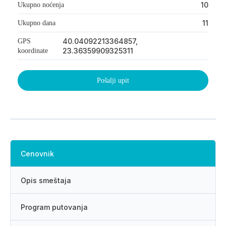
10
Ukupno noćenja
11
Ukupno dana
40.04092213364857,
GPS
23.36359909325311
koordinate
Pošalji upit
Ime i prezime
Cenovnik
Telefon
Opis smeštaja
Email adresa
Program putovanja
Broj odraslih putnika