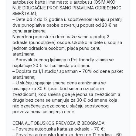
autobuske karte i ima mesto u autobusu (OSIM AKO
NIJE DRUGAČIJE PROPISANO PRAVILIMA ODREĐENOG
SMEŠTAJA);
– Dete od 2 do 12 godina u sopstvenom ležaju u pratnji
dve punoplative osobe ostvaruju popust od 20 € na
cenu aranžmana;
Navedeni popusti za decu važe samo u pratnji 2
odrasle (punoplative) osobe. Ukoliko je dete u sobi sa
jednom odraslom osobom, plaća punu cenu
aranžmana.
– Boravak kućnog ljubimca u Pet friendly vilama se
naplaćuje 20 € na licu mesta po smeni.
– Doplata za 1/1 studio/ apartman – 70% od cene paket
aranžmana;
– U slučaju spajanja smena cena aranžmana se
umanjuje za 30 € (osim kod smena označenih
zvezdicom); kod smena gde je jedna sa zvezdicom a
druga bez cena se umanjuje za 30 € od smene koja
nije označena zvezdicom; u slučaju sopstvenog
prevoza nema umanjenja cene.
CENA AUTOBUSKOG PREVOZA IZ BEOGRADA:
– Povratna autobuska karta za odrasle – 70 €;
– Povratna autobuska karta za decu do 12 godina – 60