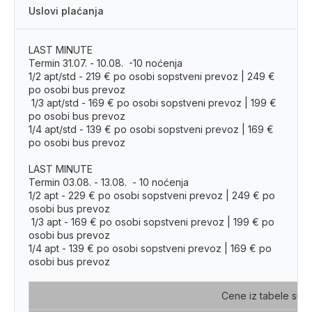
Uslovi plaćanja
Broj dece
LAST MINUTE
Termin 31.07. - 10.08. -10 noćenja
Koliko deca imaju godina
1/2 apt/std - 219 € po osobi sopstveni prevoz | 249 €
po osobi bus prevoz
1/3 apt/std - 169 € po osobi sopstveni prevoz | 199 €
Budžet u eurima
po osobi bus prevoz
1/4 apt/std - 139 € po osobi sopstveni prevoz | 169 €
po osobi bus prevoz
Destinacija
LAST MINUTE
Termin 03.08. - 13.08. - 10 noćenja
Termin
1/2 apt - 229 € po osobi sopstveni prevoz | 249 € po
osobi bus prevoz
1/3 apt - 169 € po osobi sopstveni prevoz | 199 € po
Vrsta prevoza
osobi bus prevoz
1/4 apt - 139 € po osobi sopstveni prevoz | 169 € po
osobi bus prevoz
Dodatne napomene vezane za putovanje
Cene iz tabele su i