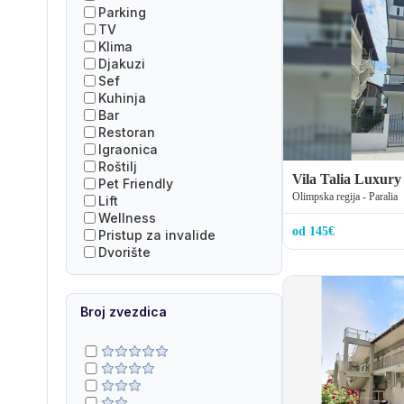
Parking
TV
Klima
Djakuzi
Sef
Kuhinja
Bar
Restoran
Igraonica
Roštilj
Vila Talia Luxury
Pet Friendly
Olimpska regija - Paralia
Lift
Wellness
od 145€
Pristup za invalide
Dvorište
Broj zvezdica