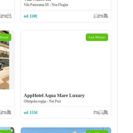
Vila Panorama III - Nea Flogita
od 110€
Minute
Last Minute
AppHotel Aqua Mare Luxury
Olimpska regija - Nei Pori
od 155€