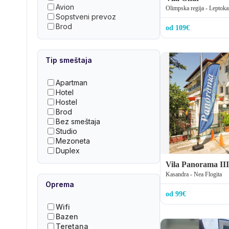
Avion
Olimpska regija - Leptoka
Sopstveni prevoz
Brod
od 109€
Tip smeštaja
Apartman
Hotel
Hostel
Brod
Bez smeštaja
Studio
Mezoneta
Duplex
Vila Panorama III
Kasandra - Nea Flogita
Oprema
od 99€
Wifi
Bazen
Teretana