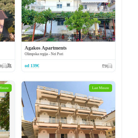
Agakos Apartments
Olimpska regija - Nei Pori
od 139€
Minute
Last Minute