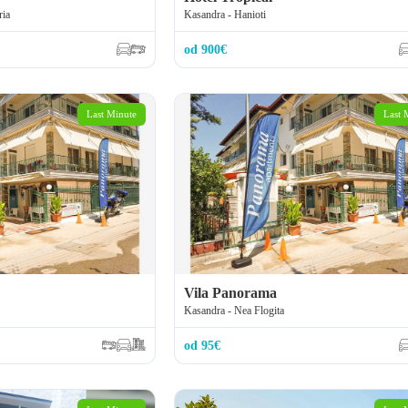
ria
Kasandra - Hanioti
od 900€
Last Minute
Last 
Vila Panorama
Kasandra - Nea Flogita
od 95€