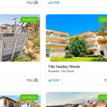
od 135€
Last Minute
Last 
Vila Sunday Moods
Kasandra - Nea Skioni
od 115€
Last Minute
Last 