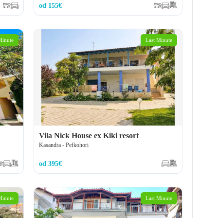
od 155€
Minute
Last Minute
Vila Nick House ex Kiki resort
Kasandra - Pefkohori
od 395€
Minute
Last Minute