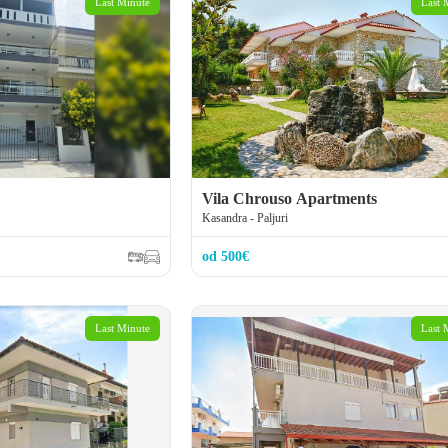
Last Minute
Last 
Vila Chrouso Apartments
Kasandra - Paljuri
od 500€
Last Minute
Last 