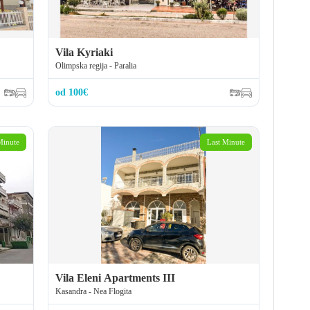
Vila Kyriaki
Olimpska regija - Paralia
od 100€
Minute
Last Minute
Vila Eleni Apartments III
Kasandra - Nea Flogita