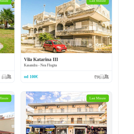
Minute
Last Minute
Vila Katarina III
Kasandra - Nea Flogita
od 100€
Minute
Last Minute