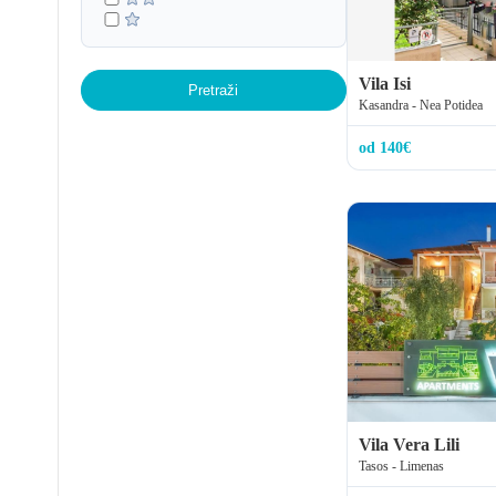
Vila Isi
Pretraži
Kasandra - Nea Potidea
od 140€
Vila Vera Lili
Tasos - Limenas