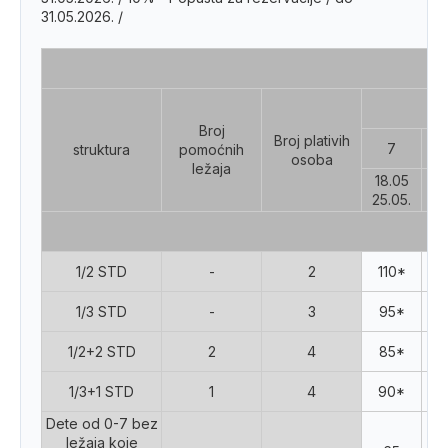
31.05.2026. /
Broj
Broj plativih
7
struktura
pomoćnih
osoba
ležaja
18.05
25
25.05.
01
1/2 STD
-
2
110*
1
1/3 STD
-
3
95*
1
1/2+2 STD
2
4
85*
9
1/3+1 STD
1
4
90*
1
Dete od 0-7 bez
ležaja koje