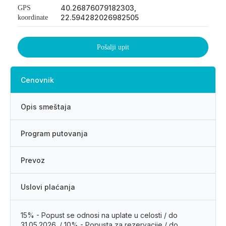
40.26876079182303,
GPS
22.594282026982505
koordinate
Pošalji upit
Cenovnik
Opis smeštaja
Program putovanja
Prevoz
Uslovi plaćanja
15% - Popust se odnosi na uplate u celosti / do
31.05.2026. / 10% - Popusta za rezervacije / do