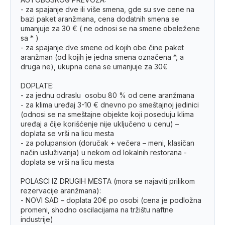
- za spajanje dve ili više smena, gde su sve cene na
bazi paket aranžmana, cena dodatnih smena se
umanjuje za 30 € ( ne odnosi se na smene obeležene
sa * )
- za spajanje dve smene od kojih obe čine paket
aranžman (od kojih je jedna smena označena *, a
druga ne), ukupna cena se umanjuje za 30€
DOPLATE:
- za jednu odraslu osobu 80 % od cene aranžmana
- za klima uređaj 3-10 € dnevno po smeštajnoj jedinici
(odnosi se na smeštajne objekte koji poseduju klima
uređaj a čije korišćenje nije uključeno u cenu) –
doplata se vrši na licu mesta
- za polupansion (doručak + večera – meni, klasičan
način usluživanja) u nekom od lokalnih restorana -
doplata se vrši na licu mesta
POLASCI IZ DRUGIH MESTA (mora se najaviti prilikom
rezervacije aranžmana):
- NOVI SAD – doplata 20€ po osobi (cena je podložna
promeni, shodno oscilacijama na tržištu naftne
industrije)