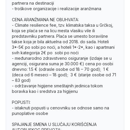
partnera na destinaciji
- troškove organizacije i realizacije aranžmana
CENA ARANŽMANA NE OBUHVATA:
- Climate resilience fee, tzv. klimatska taksa u Grčkoj,
koja se plaća se na licu mesta vlasiku vile ili
predstavniku partnera. Plaća se umesto boravišne
takse koja je bila aktuelna od 2018. do sada. Hoteli
3*-5€ po sobi po noći, a hoteli 1*-2*, kao i apartmani
svih kategorija 2€ po sobi po noći
- međunarodno zdravstveno osiguranje (izdaje se u
agenciji, osigurana suma je 30.000 €) cena po osobi
dnevno: 1.5 € (odrasle osobe od 18 – 70 god); 1 €
(deca od 6 meseci – 18 god); 3 € (starije osobe od 71
– 83 god)
- održavanje higijene smeštajnih jedinica tokom
boravka kao i sredstva za higijenu
POPUSTI:
- istaknuti popusti u cenovniku se odnose samo na
punoplative osobe
SPAJANJE SMENA U SLUČAJU KORIŠĆENJA
AUTOBUSKOG PREVOZA: