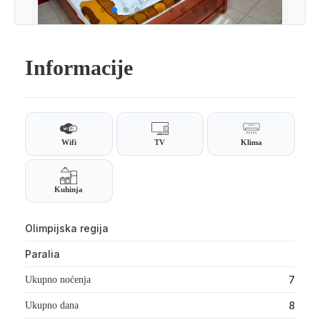
Informacije
Wifi
TV
Klima
Kuhinja
Olimpijska regija
Paralia
7
Ukupno noćenja
8
Ukupno dana