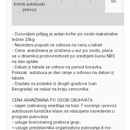
-
-
65
koristi autobuski
prevoz
- Dozvoljeni prtljag je jedan kofer po osobi maksimalne
težine 23kg
- Navedeni popusti se odnose na cenu u tabeli
- Cena aranžmana je izražena u eur po osobi, plaća
se u dinarskoj protivvrednosti po srednjem kursu NBS
na dan uplate.
- Datum iz tabele se odnosi na period boravka.
Polazak autobusa je dan ranije u odnosu na datum iz
tabele.
- Doplata za polaske iz drugih gradova (van
Beograda) se nalazi na kraju cenovnika.
CENA ARANŽMANA PO OSOBI OBUHVATA:
- najam izabranog smeštaja na bazi 7 noćenja i prevoz
autobusom turističke klase na relacijama navedenim u
program putovanja
- usluge licenciranog pratioca grup-
• usluge predstavnika organizatora putovanja ili ino-